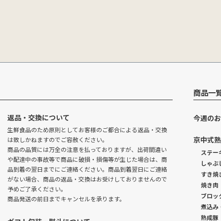
商品一
返品・交換について
今週のお
生鮮食品のため原則としてお客様のご都合による返品・交換
京中式熟
は致しかねますのでご容赦ください。
商品の品質には万全の注意を払っておりますが、出荷間違い
ステー
や配達中の事故等で商品に破損・損傷等が生じた場合は、商
しゃぶ
品到着の翌日までにご連絡ください。商品到着翌日にご連絡
すき焼
がない場合、商品の返品・交換はお受けしておりませんので
焼き肉
予めご了承ください。
ブロッ
商品発送の前日までキャンセルを承ります。
煮込み
熟成豚