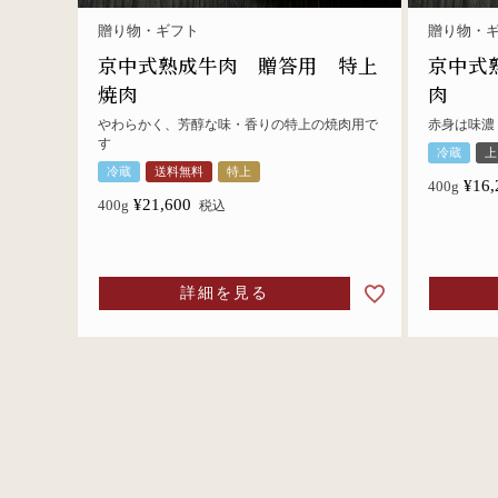
贈り物・ギフト
贈り物・
京中式熟成牛肉 贈答用 特上
京中式
焼肉
肉
やわらかく、芳醇な味・香りの特上の焼肉用で
赤身は味濃
す
冷蔵
上
冷蔵
送料無料
特上
¥
16,
400g
¥
21,600
400g
税込
詳細を見る