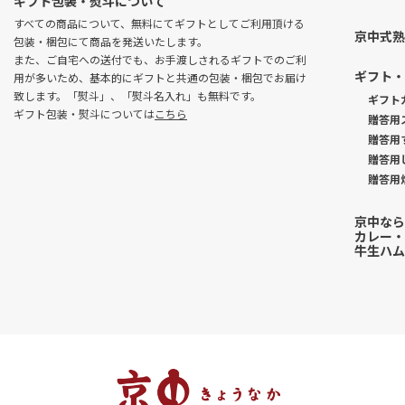
ギフト包装・熨斗について
すべての商品について、無料にてギフトとしてご利用頂ける
京中式熟
包装・梱包にて商品を発送いたします。
また、ご自宅への送付でも、お手渡しされるギフトでのご利
ギフト・
用が多いため、基本的にギフトと共通の包装・梱包でお届け
致します。「熨斗」、「熨斗名入れ」も無料です。
ギフト
ギフト包装・熨斗については
こちら
贈答用
贈答用
贈答用
贈答用
京中なら
カレー・
牛生ハム