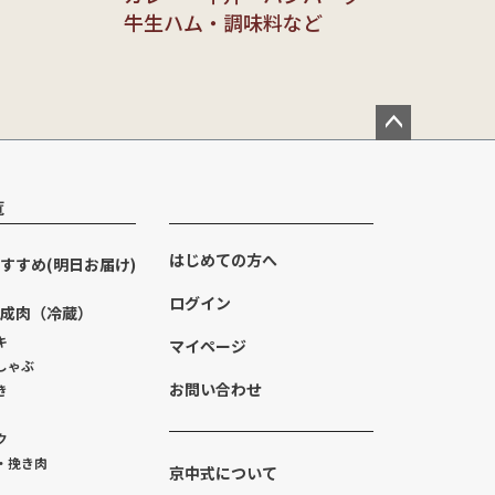
牛生ハム・調味料など
ペー
ジト
ップ
覧
へ
はじめての方へ
すすめ(明日お届け)
ログイン
成肉（冷蔵）
キ
マイページ
しゃぶ
お問い合わせ
き
ク
・挽き肉
京中式について