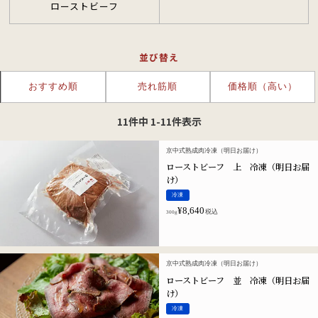
ローストビーフ
並び替え
おすすめ順
売れ筋順
価格順（高い）
11
件中
1
-
11
件表示
京中式熟成肉冷凍（明日お届け）
ローストビーフ 上 冷凍（明日お届
け）
冷凍
¥
8,640
税込
300g
京中式熟成肉冷凍（明日お届け）
ローストビーフ 並 冷凍（明日お届
け）
冷凍