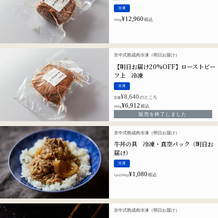
冷凍
¥
12,960
税込
300g
京中式熟成肉冷凍（明日お届け）
【明日お届け20%OFF】ローストビー
フ上 冷凍
冷凍
¥
8,640
のところ
定価
¥
6,912
税込
300g
販売を終了しました
京中式熟成肉冷凍（明日お届け）
牛丼の具 冷凍・真空パック（明日お
届け）
冷凍
¥
1,080
税込
1pc(200g)
京中式熟成肉冷凍（明日お届け）