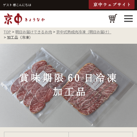
ゲスト 様こんにちは
検
TOP
明日お届けできるお肉
京中式熟成肉冷凍（明日お届け）
加工品（冷凍）