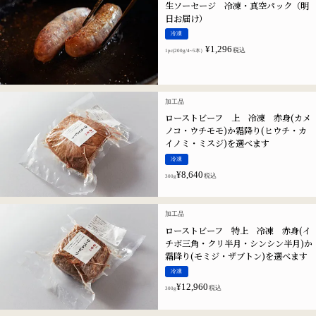
生ソーセージ 冷凍・真空パック（明
日お届け）
冷凍
¥
1,296
税込
1pc(200g/4~5本）
加工品
ローストビーフ 上 冷凍 赤身(カメ
ノコ・ウチモモ)か霜降り(ヒウチ・カ
イノミ・ミスジ)を選べます
冷凍
¥
8,640
税込
300g
加工品
ローストビーフ 特上 冷凍 赤身(イ
チボ三角・クリ半月・シンシン半月)か
霜降り(モミジ・ザブトン)を選べます
冷凍
¥
12,960
税込
300g