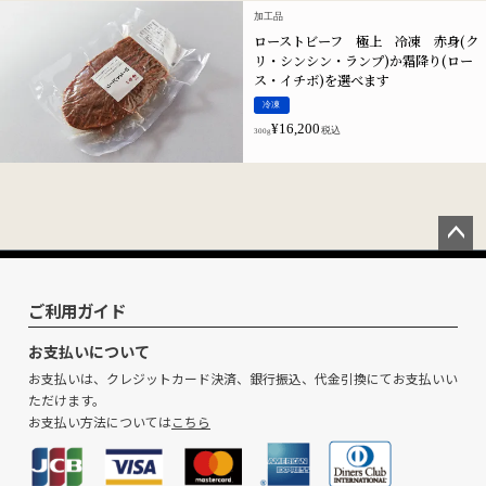
加工品
ローストビーフ 極上 冷凍 赤身(ク
リ・シンシン・ランプ)か霜降り(ロー
ス・イチボ)を選べます
冷凍
¥
16,200
税込
300g
ペー
ジト
ップ
ご利用ガイド
へ
お支払いについて
お支払いは、クレジットカード決済、銀行振込、代金引換にてお支払いい
ただけます。
お支払い方法については
こちら