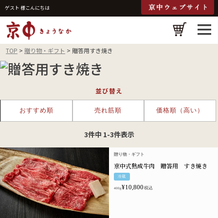
ゲスト 様こんにちは
検
TOP
贈り物・ギフト
贈答用すき焼き
並び替え
おすすめ順
売れ筋順
価格順（高い）
3
件中
1
-
3
件表示
贈り物・ギフト
京中式熟成牛肉 贈答用 すき焼き
冷蔵
¥
10,800
税込
400g