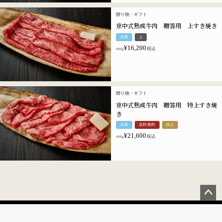
贈り物・ギフト
京中式熟成牛肉 贈答用 上すき焼き
冷蔵
上
¥
16,200
税込
400g
贈り物・ギフト
京中式熟成牛肉 贈答用 特上すき焼
き
冷蔵
送料無料
特上
¥
21,600
税込
400g
ペー
ジト