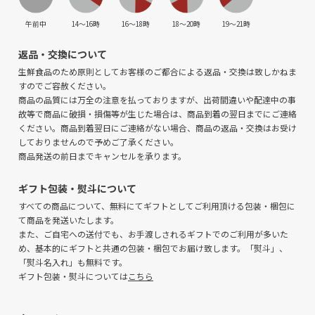
午前中
14〜16時
16〜18時
18〜20時
19〜21時
返品・交換について
生鮮食品のため原則としてお客様のご都合による返品・交換は致しかねま
すのでご容赦ください。
商品の品質には万全の注意を払っておりますが、出荷間違いや配達中の事
故等で商品に破損・損傷等が生じた場合は、商品到着の翌日までにご連絡
ください。商品到着翌日にご連絡がない場合、商品の返品・交換はお受け
しておりませんので予めご了承ください。
商品発送の前日までキャンセルを承ります。
ギフト包装・熨斗について
すべての商品について、無料にてギフトとしてご利用頂ける包装・梱包に
て商品を発送いたします。
また、ご自宅への送付でも、お手渡しされるギフトでのご利用が多いた
め、基本的にギフトと共通の包装・梱包でお届け致します。「熨斗」、
「熨斗名入れ」も無料です。
ギフト包装・熨斗については
こちら