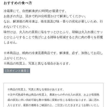
おすすめの食べ方
冷蔵庫にて、自然解凍(約12時間)が最適です。
お急ぎの方は、流水で約20分程度かけて解凍してください。
なお、解凍後の再冷凍は、衛生面及び味・香りの劣化が著しいため、行
わないでください。
味付けは、火入れの直前に塩をサッとひとふり、胡椒は火入れ後にサッ
とひとふりすることで焦げによる雑味を軽減すると共に肉の香りを邪魔
しません。
※本商品は、精肉の冷凍流通商品です。解凍後、必ず、加熱してお召し
上がりください。
※商品の性質上、写真と異なる場合があります。
[
5
ポイント進呈 ]
※商品の性質上、写真と異なる場合があります。
※京中式熟成牛肉は商品の性質上、農家からの牛の仕入れ状況、および長期熟
成の状況に伴い供給可能な数や価格に変動が生じる場合があります。誠に恐れ
入りますが、最新の価格をご確認の上、ご注文いただきますようお願いいたし