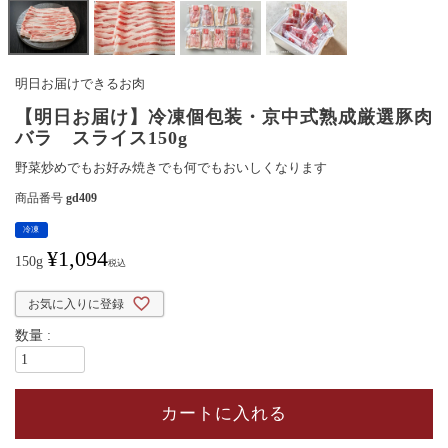
明日お届けできるお肉
【明日お届け】冷凍個包装・京中式熟成厳選豚肉
バラ スライス150g
野菜炒めでもお好み焼きでも何でもおいしくなります
商品番号
gd409
冷凍
¥
1,094
150g
税込
お気に入りに登録
カートに入れる