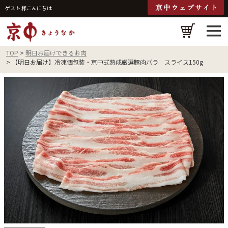
ゲスト 様こんにちは
検
TOP
明日お届けできるお肉
【明日お届け】冷凍個包装・京中式熟成厳選豚肉バラ スライス150g