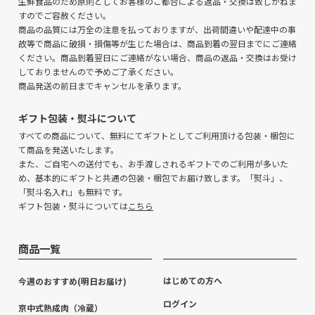
生鮮食品のため原則としてお客様のご都合による返品・交換は致しかねま
すのでご容赦ください。
商品の品質には万全の注意を払っておりますが、出荷間違いや配達中の事
故等で商品に破損・損傷等が生じた場合は、商品到着の翌日までにご連絡
ください。商品到着翌日にご連絡がない場合、商品の返品・交換はお受け
しておりませんので予めご了承ください。
商品発送の前日までキャンセルを承ります。
ギフト包装・熨斗について
すべての商品について、無料にてギフトとしてご利用頂ける包装・梱包に
て商品を発送いたします。
また、ご自宅への送付でも、お手渡しされるギフトでのご利用が多いた
め、基本的にギフトと共通の包装・梱包でお届け致します。「熨斗」、
「熨斗名入れ」も無料です。
ギフト包装・熨斗については
こちら
商品一覧
はじめての方へ
今週のおすすめ(明日お届け)
ログイン
京中式熟成肉（冷蔵）