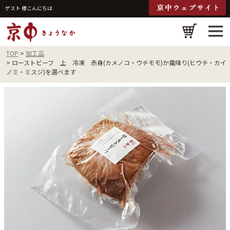
ゲスト 様こんにちは
検
TOP
加工品
ローストビーフ 上 冷凍 赤身(カメノコ・ウチモモ)か霜降り(ヒウチ・カイ
ノミ・ミスジ)を選べます