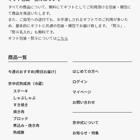
すべての商品について、無料にてギフトとしてご利用頂ける包装・梱包に
て商品を発送いたします。
また、ご自宅への送付でも、お手渡しされるギフトでのご利用が多いた
め、基本的にギフトと共通の包装・梱包でお届け致します。「熨斗」、
「熨斗名入れ」も無料です。
ギフト包装・熨斗については
こちら
商品一覧
はじめての方へ
今週のおすすめ(明日お届け)
ログイン
京中式熟成肉（冷蔵）
ステーキ
マイページ
しゃぶしゃぶ
お問い合わせ
すき焼き
焼き肉
ブロック
京中式について
煮込み・挽き肉
熟成豚
お知らせ・特集