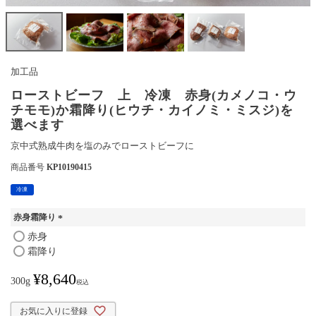
加工品
ローストビーフ 上 冷凍 赤身(カメノコ・ウ
チモモ)か霜降り(ヒウチ・カイノミ・ミスジ)を
選べます
京中式熟成牛肉を塩のみでローストビーフに
商品番号
KP10190415
冷凍
赤身霜降り
(
赤身
必
霜降り
須
)
¥
8,640
300g
税込
お気に入りに登録