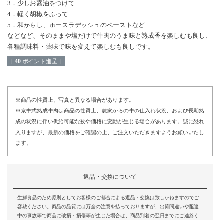
3．少しお醤油をつけて
4．軽く胡椒をふって
5．和からし、ホースラデッシュのペーストなど
などなど、そのままや塩だけで牛肉のうま味と熟成香を楽しむも良し、
各種調味料・薬味で味を変えて楽しむも良しです。
[
40
ポイント進呈 ]
※商品の性質上、写真と異なる場合があります。
※京中式熟成牛肉は商品の性質上、農家からの牛の仕入れ状況、および長期熟
成の状況に伴い供給可能な数や価格に変動が生じる場合があります。誠に恐れ
入りますが、最新の価格をご確認の上、ご注文いただきますようお願いいたし
ます。
返品・交換について
生鮮食品のため原則としてお客様のご都合による返品・交換は致しかねますのでご
容赦ください。商品の品質には万全の注意を払っておりますが、出荷間違いや配達
中の事故等で商品に破損・損傷等が生じた場合は、商品到着の翌日までにご連絡く