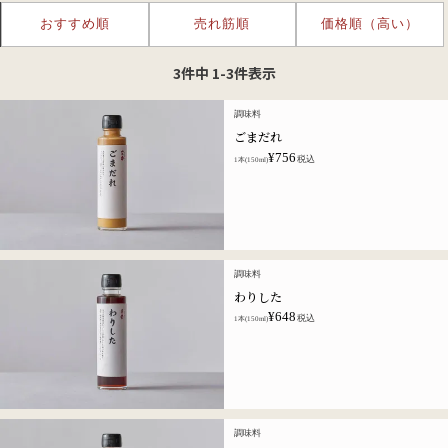
おすすめ順
売れ筋順
価格順（高い）
3
件中
1
-
3
件表示
調味料
ごまだれ
¥
756
税込
1本(150ml)
調味料
わりした
¥
648
税込
1本(150ml)
調味料