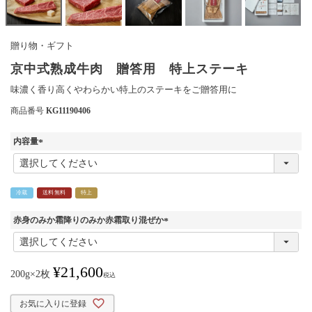
贈り物・ギフト
京中式熟成牛肉 贈答用 特上ステーキ
味濃く香り高くやわらかい特上のステーキをご贈答用に
商品番号
KG11190406
内容量
(
必
須
冷蔵
)
送料無料
特上
赤身のみか霜降りのみか赤霜取り混ぜか
(
必
須
¥
21,600
)
200g×2枚
税込
お気に入りに登録