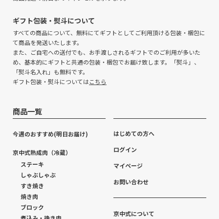
ギフト包装・熨斗について
すべての商品について、無料にてギフトとしてご利用頂ける包装・梱包に
て商品を発送いたします。
また、ご自宅への送付でも、お手渡しされるギフトでのご利用が多いた
め、基本的にギフトと共通の包装・梱包でお届け致します。「熨斗」、
「熨斗名入れ」も無料です。
ギフト包装・熨斗については
こちら
商品一覧
はじめての方へ
今週のおすすめ(明日お届け)
ログイン
京中式熟成肉（冷蔵）
ステーキ
マイページ
しゃぶしゃぶ
お問い合わせ
すき焼き
焼き肉
ブロック
京中式について
煮込み・挽き肉