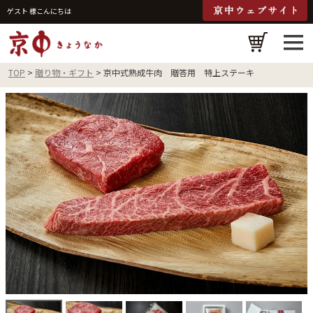
ゲスト 様こんにちは
検
TOP
贈り物・ギフト
京中式熟成牛肉 贈答用 特上ステーキ