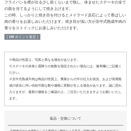
フライパンを煙が出る少し前くらいまで熱し、休ませたステーキの全て
の面を当てるようにして焼き上げます。
この時、しっかりと焼き目を付けるとメイラード反応によって香ばしい
肉の香りをお楽しみいただけます。焼き目が浅い方が京中式熟成牛肉の
香りをストイックにお楽しみいただけます。
[
100
ポイント進呈 ]
※商品の性質上、写真と異なる場合があります。
※ステーキの赤身と霜降りの枚数を指定されたい場合には、備考欄にご記載く
ださい。
※京中式熟成牛肉は商品の性質上、農家からの牛の仕入れ状況、および長期熟
成の状況に伴い供給可能な数や価格に変動が生じる場合があります。誠に恐れ
入りますが、最新の価格をご確認の上、ご注文いただきますようお願いいたし
ます。
返品・交換について
生鮮食品のため原則としてお客様のご都合による返品・交換は致しかねますのでご