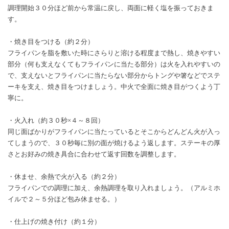
調理開始３０分ほど前から常温に戻し、両面に軽く塩を振っておきま
す。
・焼き目をつける（約２分）
フライパンを脂を敷いた時にさらりと溶ける程度まで熱し、焼きやすい
部分（何も支えなくてもフライパンに当たる部分）は火を入れやすいの
で、支えないとフライパンに当たらない部分からトングや箸などでステ
ーキを支え、焼き目をつけましょう。中火で全面に焼き目がつくよう丁
寧に。
・火入れ（約３０秒×４～８回）
同じ面ばかりがフライパンに当たっているとそこからどんどん火が入っ
てしまうので、３０秒毎に別の面が焼けるよう返します。ステーキの厚
さとお好みの焼き具合に合わせて返す回数を調整します。
・休ませ、余熱で火が入る（約２分）
フライパンでの調理に加え、余熱調理を取り入れましょう。（アルミホ
イルで２～５分ほど包み休ませる。）
・仕上げの焼き付け（約１分）