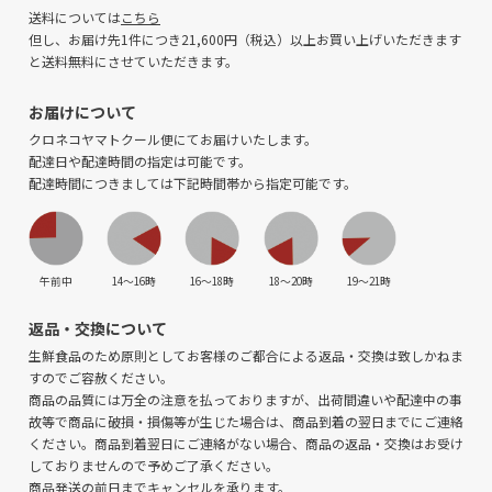
送料については
こちら
但し、お届け先1件につき21,600円（税込）以上お買い上げいただきます
と送料無料にさせていただきます。
お届けについて
クロネコヤマトクール便にてお届けいたします。
配達日や配達時間の指定は可能です。
配達時間につきましては下記時間帯から指定可能です。
午前中
14〜16時
16〜18時
18〜20時
19〜21時
返品・交換について
生鮮食品のため原則としてお客様のご都合による返品・交換は致しかねま
すのでご容赦ください。
商品の品質には万全の注意を払っておりますが、出荷間違いや配達中の事
故等で商品に破損・損傷等が生じた場合は、商品到着の翌日までにご連絡
ください。商品到着翌日にご連絡がない場合、商品の返品・交換はお受け
しておりませんので予めご了承ください。
商品発送の前日までキャンセルを承ります。