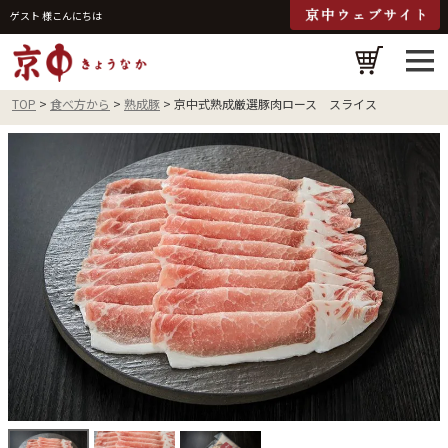
ゲスト 様こんにちは
検
TOP
食べ方から
熟成豚
京中式熟成厳選豚肉ロース スライス