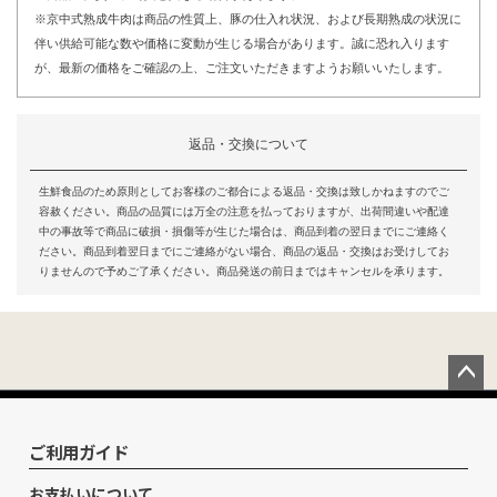
※京中式熟成牛肉は商品の性質上、豚の仕入れ状況、および長期熟成の状況に
伴い供給可能な数や価格に変動が生じる場合があります。誠に恐れ入ります
が、最新の価格をご確認の上、ご注文いただきますようお願いいたします。
返品・交換について
生鮮食品のため原則としてお客様のご都合による返品・交換は致しかねますのでご
容赦ください。商品の品質には万全の注意を払っておりますが、出荷間違いや配達
中の事故等で商品に破損・損傷等が生じた場合は、商品到着の翌日までにご連絡く
ださい。商品到着翌日までにご連絡がない場合、商品の返品・交換はお受けしてお
りませんので予めご了承ください。商品発送の前日まではキャンセルを承ります。
ペー
ジト
ップ
ご利用ガイド
へ
お支払いについて