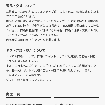
返品・交換について
生鮮食品のため原則としてお客様のご都合による返品・交換は致しかねま
すのでご容赦ください。
商品の品質には万全の注意を払っておりますが、出荷間違いや配達中の事
故等で商品に破損・損傷等が生じた場合は、商品到着の翌日までにご連絡
ください。商品到着翌日にご連絡がない場合、商品の返品・交換はお受け
しておりませんので予めご了承ください。
商品発送の前日までキャンセルを承ります。
ギフト包装・熨斗について
すべての商品について、無料にてギフトとしてご利用頂ける包装・梱包に
て商品を発送いたします。
また、ご自宅への送付でも、お手渡しされるギフトでのご利用が多いた
め、基本的にギフトと共通の包装・梱包でお届け致します。「熨斗」、
「熨斗名入れ」も無料です。
ギフト包装・熨斗については
こちら
商品一覧
はじめての方へ
今週のおすすめ(明日お届け)