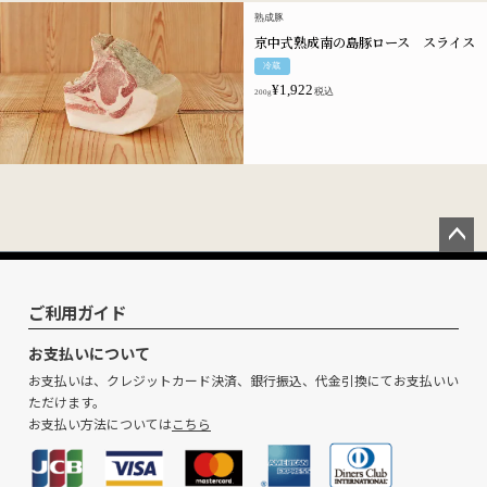
熟成豚
京中式熟成南の島豚ロース スライス
冷蔵
¥
1,922
税込
200g
ペー
ジト
ップ
ご利用ガイド
へ
お支払いについて
お支払いは、クレジットカード決済、銀行振込、代金引換にてお支払いい
ただけます。
お支払い方法については
こちら