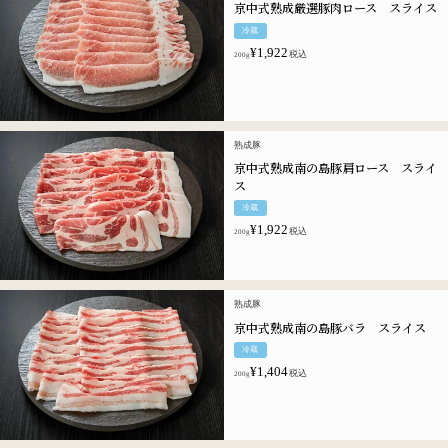
京中式熟成厳選豚肉ロース スライス
冷蔵
¥
1,922
税込
200g
熟成豚
京中式熟成南の島豚肩ロース スライ
ス
冷蔵
¥
1,922
税込
200g
熟成豚
京中式熟成南の島豚バラ スライス
冷蔵
¥
1,404
税込
200g