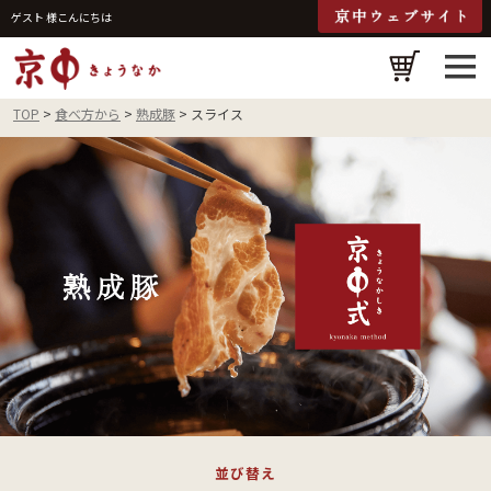
ゲスト 様こんにちは
検
TOP
食べ方から
熟成豚
スライス
並び替え