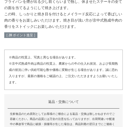
フライパンを煙が出る少し前くらいまで熱し、休ませたステーキの全て
の面を当てるようにして焼き上げます。
この時、しっかりと焼き目を付けるとメイラード反応によって香ばしい
肉の香りをお楽しみいただけます。焼き目が浅い方が京中式熟成牛肉の
香りをストイックにお楽しみいただけます。
[
28
ポイント進呈 ]
※商品の性質上、写真と異なる場合があります。
※京中式熟成牛肉は商品の性質上、農家からの牛の仕入れ状況、および長期熟
成の状況に伴い供給可能な数や価格に変動が生じる場合があります。誠に恐れ
入りますが、最新の価格をご確認の上、ご注文いただきますようお願いいたし
ます。
返品・交換について
生鮮食品のため原則としてお客様のご都合による返品・交換は致しかねますのでご
容赦ください。商品の品質には万全の注意を払っておりますが、出荷間違いや配達
中の事故等で商品に破損・損傷等が生じた場合は、商品到着の翌日までにご連絡く