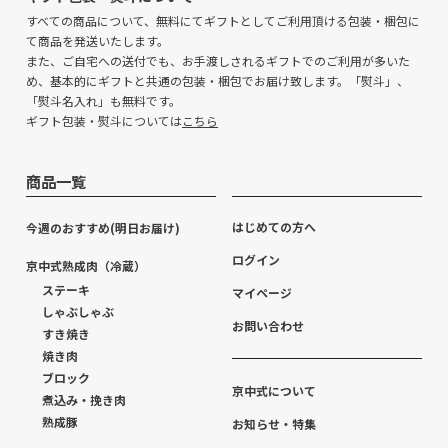
すべての商品について、無料にてギフトとしてご利用頂ける包装・梱包に
て商品を発送いたします。
また、ご自宅への送付でも、お手渡しされるギフトでのご利用が多いた
め、基本的にギフトと共通の包装・梱包でお届け致します。「熨斗」、
「熨斗名入れ」も無料です。
ギフト包装・熨斗については
こちら
商品一覧
はじめての方へ
今週のおすすめ(明日お届け)
ログイン
京中式熟成肉（冷蔵）
ステーキ
マイページ
しゃぶしゃぶ
お問い合わせ
すき焼き
焼き肉
ブロック
京中式について
煮込み・挽き肉
熟成豚
お知らせ・特集