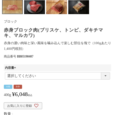
ブロック
赤身ブロック肉(ブリスケ、トンビ、ダキチマ
キ、マルカワ)
赤身の濃い肉味と深い風味を噛み込んで楽しむ部位を塊で（100gあたり
1,400円税別）
商品番号
BB05190407
内容量
(
必
須
冷蔵
)
赤身
¥
6,048
400g
税込
お気に入りに登録