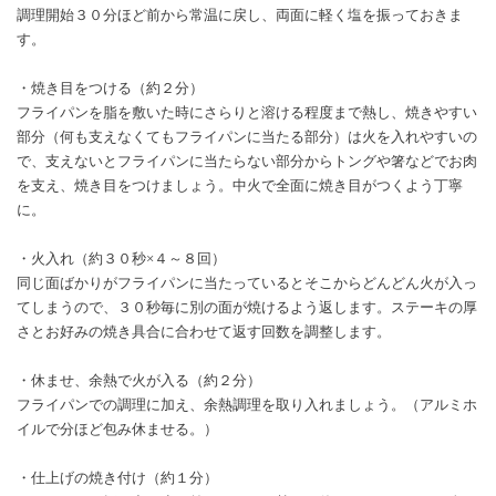
調理開始３０分ほど前から常温に戻し、両面に軽く塩を振っておきま
す。
・焼き目をつける（約２分）
フライパンを脂を敷いた時にさらりと溶ける程度まで熱し、焼きやすい
部分（何も支えなくてもフライパンに当たる部分）は火を入れやすいの
で、支えないとフライパンに当たらない部分からトングや箸などでお肉
を支え、焼き目をつけましょう。中火で全面に焼き目がつくよう丁寧
に。
・火入れ（約３０秒×４～８回）
同じ面ばかりがフライパンに当たっているとそこからどんどん火が入っ
てしまうので、３０秒毎に別の面が焼けるよう返します。ステーキの厚
さとお好みの焼き具合に合わせて返す回数を調整します。
・休ませ、余熱で火が入る（約２分）
フライパンでの調理に加え、余熱調理を取り入れましょう。（アルミホ
イルで分ほど包み休ませる。）
・仕上げの焼き付け（約１分）