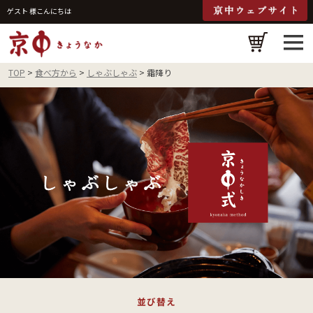
ゲスト 様こんにちは
検
TOP
食べ方から
しゃぶしゃぶ
霜降り
並び替え