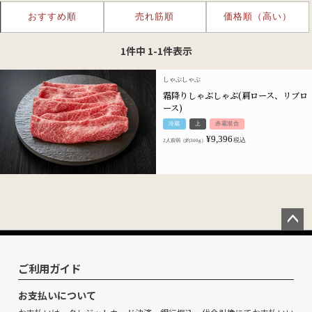
おすすめ順
売れ筋順
価格順（高い）
1
件中
1
-
1
件表示
しゃぶしゃぶ
霜降りしゃぶしゃぶ(肩ロース、リブロ
ース)
冷蔵
上
赤霜混合
¥
9,396
税込
2人前弱（約300g）
ペー
ジト
ップ
ご利用ガイド
へ
お支払いについて