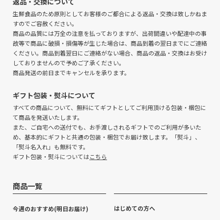
返品・交換について
生鮮食品のため原則としてお客様のご都合による返品・交換は致しかねま
すのでご容赦ください。
商品の品質には万全の注意を払っておりますが、出荷間違いや配達中の事
故等で商品に破損・損傷等が生じた場合は、商品到着の翌日までにご連絡
ください。商品到着翌日にご連絡がない場合、商品の返品・交換はお受け
しておりませんので予めご了承ください。
商品発送の前日までキャンセルを承ります。
ギフト包装・熨斗について
すべての商品について、無料にてギフトとしてご利用頂ける包装・梱包に
て商品を発送いたします。
また、ご自宅への送付でも、お手渡しされるギフトでのご利用が多いた
め、基本的にギフトと共通の包装・梱包でお届け致します。「熨斗」、
「熨斗名入れ」も無料です。
ギフト包装・熨斗については
こちら
商品一覧
はじめての方へ
今週のおすすめ(明日お届け)