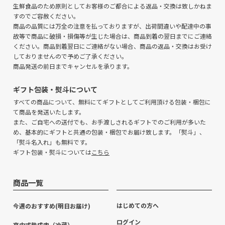
生鮮食品のため原則としてお客様のご都合による返品・交換は致しかねま
すのでご容赦ください。
商品の品質には万全の注意を払っておりますが、出荷間違いや配達中の事
故等で商品に破損・損傷等が生じた場合は、商品到着の翌日までにご連絡
ください。商品到着翌日にご連絡がない場合、商品の返品・交換はお受け
しておりませんので予めご了承ください。
商品発送の前日までキャンセルを承ります。
ギフト包装・熨斗について
すべての商品について、無料にてギフトとしてご利用頂ける包装・梱包に
て商品を発送いたします。
また、ご自宅への送付でも、お手渡しされるギフトでのご利用が多いた
め、基本的にギフトと共通の包装・梱包でお届け致します。「熨斗」、
「熨斗名入れ」も無料です。
ギフト包装・熨斗については
こちら
商品一覧
はじめての方へ
今週のおすすめ(明日お届け)
ログイン
京中式熟成肉（冷蔵）