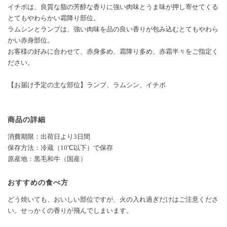
イチボは、良質な脂の芳醇な香りに強い肉味とうま味が押し寄せてくる
とてもやわらかい霜降り部位。
ラムシンとランプは、強い肉味を品の良い香りが包み込むとてもやわら
かい赤身部位。
お客様の好みに合わせて、赤身多め、霜降り多め、赤霜半々をご指定く
ださい。
【お届け予定の主な部位】ランプ、ラムシン、イチボ
商品の詳細
消費期限：出荷日より3日間
保存方法：冷蔵（10℃以下）で保存
原産地：黒毛和牛（国産）
おすすめの食べ方
どう焼いても、おいしい部位ですが、火の入れ過ぎだけはご注意くださ
い。せっかくの香りが飛んでしまいます。