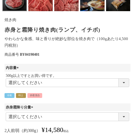
焼き肉
赤身と霜降り焼き肉(ランプ、イチボ)
やわらかな食感、味と香りが絶妙な部位を焼き肉で（100gあたり4,500
円税別）
商品番号
BY04190401
内容量
(
500g以上ですとお買い得です。
必
須
)
冷蔵
特上
赤霜混合
赤身霜降り分量
(
必
須
¥
14,580
)
2人前弱（約300g）
税込