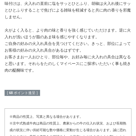
味付けは、火入れの直前に塩をサッとひとふり、胡椒は火入れ後にサッ
とひとふりすることで焦げによる雑味を軽減すると共に肉の香りを邪魔
しません。
火がよく入ると、より肉の味と香りを強く感じていただけます。逆に火
入れが浅いほうが脂のあま味を感じやすくなります。
ご自身の好みの火入れ具合を見つけてください。きっと、部位によって
お客様の好みの火入れ具合があるはずです。
お客さまお一人おひとり、部位毎や、お好み毎に火入れの具合は異なる
と思います。それらをたのしくマイペースにご探求いただいく事も焼き
肉の醍醐味です。
[
68
ポイント進呈 ]
※商品の性質上、写真と異なる場合があります。
※京中式熟成牛肉は商品の性質上、農家からの牛の仕入れ状況、および長期熟
成の状況に伴い供給可能な数や価格に変動が生じる場合があります。誠に恐れ