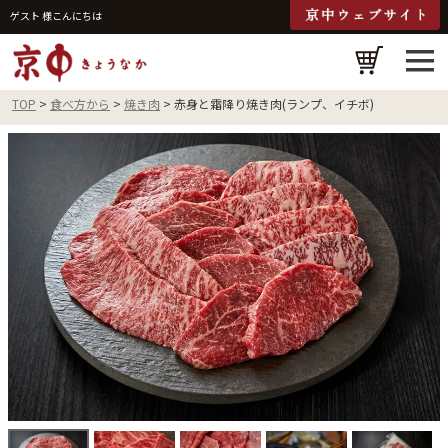
ゲスト 様こんにちは
検
TOP
食べ方から
焼き肉
赤身と霜降り焼き肉(ランプ、イチボ)