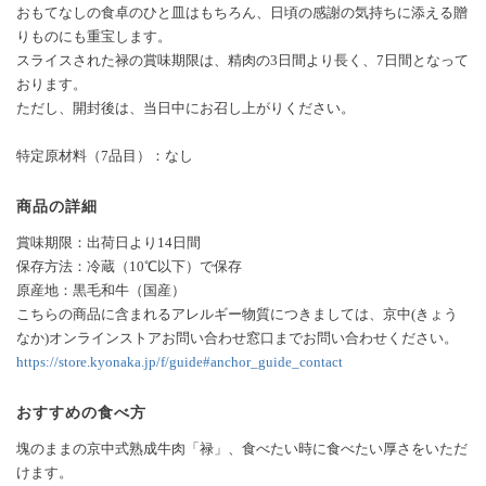
おもてなしの食卓のひと皿はもちろん、日頃の感謝の気持ちに添える贈
りものにも重宝します。
スライスされた禄の賞味期限は、精肉の3日間より長く、7日間となって
おります。
ただし、開封後は、当日中にお召し上がりください。
特定原材料（7品目）：なし
商品の詳細
賞味期限：出荷日より14日間
保存方法：冷蔵（10℃以下）で保存
原産地：黒毛和牛（国産）
こちらの商品に含まれるアレルギー物質につきましては、京中(きょう
なか)オンラインストアお問い合わせ窓口までお問い合わせください。
https://store.kyonaka.jp/f/guide#anchor_guide_contact
おすすめの食べ方
塊のままの京中式熟成牛肉「禄」、食べたい時に食べたい厚さをいただ
けます。