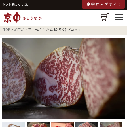
ゲスト 様こんにちは
検
TOP
加工品
京中式 牛生ハム 禄(ろく) ブロック