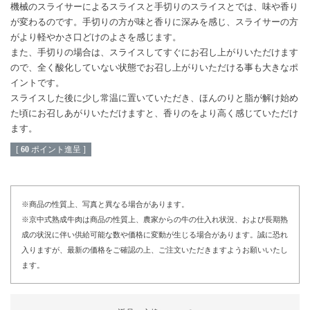
機械のスライサーによるスライスと手切りのスライスとでは、味や香り
が変わるのです。手切りの方が味と香りに深みを感じ、スライサーの方
がより軽やかさ口どけのよさを感じます。
また、手切りの場合は、スライスしてすぐにお召し上がりいただけます
ので、全く酸化していない状態でお召し上がりいただける事も大きなポ
イントです。
スライスした後に少し常温に置いていただき、ほんのりと脂が解け始め
た頃にお召しあがりいただけますと、香りのをより高く感じていただけ
ます。
[
60
ポイント進呈 ]
※商品の性質上、写真と異なる場合があります。
※京中式熟成牛肉は商品の性質上、農家からの牛の仕入れ状況、および長期熟
成の状況に伴い供給可能な数や価格に変動が生じる場合があります。誠に恐れ
入りますが、最新の価格をご確認の上、ご注文いただきますようお願いいたし
ます。