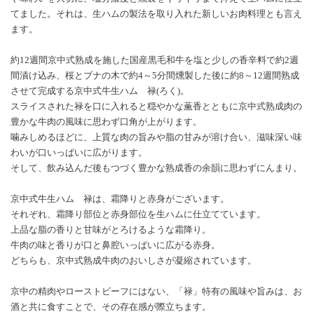
てました。それは、生ハムの製法を取り入れた新しいお肉料理とも言え
ます。
約12週間京中式熟成を施した国産黒毛和牛を塩と少しの香辛料で約2週
間漬け込み、桜とブナの木で約4～5分間燻製した後に約8～12週間熟成
させて完成する京中式牛生ハム 禄(ろく)。
スライスされた禄を口に入れると穏やかな薫香とともに京中式熟成肉の
豊かな牛肉の風味に思わず口角が上がります。
噛みしめるほどに、上質な肉の旨みや脂の甘みが溶け合い、滋味深い味
わいが口いっぱいに広がります。
そして、飲み込んだ後もつづく豊かな熟成香の余韻に思わずにんまり。
京中式牛生ハム 禄は、霜降りと赤身がございます。
それぞれ、霜降り部位と赤身部位を生ハムに仕立てています。
上品な脂の香りと甘味がとろけるような霜降り。
牛肉の味と香りが口と鼻腔いっぱいに広がる赤身。
どちらも、京中式熟成牛肉のおいしさが凝縮されています。
京中の精肉やローストビーフにはない、「禄」特有の風味や旨みは、お
酒と共に食すことで、その存在感が際立ちます。