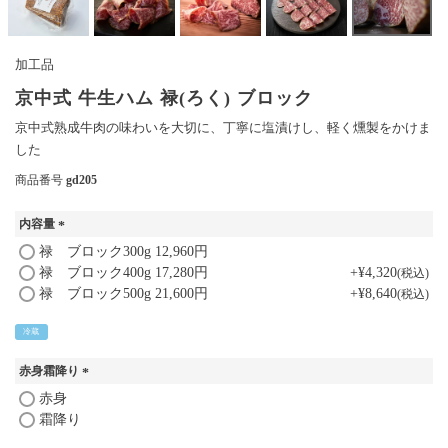
加工品
京中式 牛生ハム 禄(ろく) ブロック
京中式熟成牛肉の味わいを大切に、丁寧に塩漬けし、軽く燻製をかけま
した
商品番号
gd205
内容量
(
禄 ブロック300g 12,960円
必
禄 ブロック400g 17,280円
+
¥
4,320
税込
須
禄 ブロック500g 21,600円
+
¥
8,640
税込
)
冷蔵
赤身霜降り
(
赤身
必
霜降り
須
)