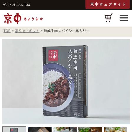
ゲスト 様こんにちは
検
TOP
贈り物・ギフト
熟成牛肉スパイシー黒カリー