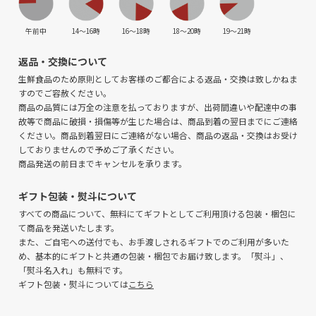
午前中
14〜16時
16〜18時
18〜20時
19〜21時
返品・交換について
生鮮食品のため原則としてお客様のご都合による返品・交換は致しかねま
すのでご容赦ください。
商品の品質には万全の注意を払っておりますが、出荷間違いや配達中の事
故等で商品に破損・損傷等が生じた場合は、商品到着の翌日までにご連絡
ください。商品到着翌日にご連絡がない場合、商品の返品・交換はお受け
しておりませんので予めご了承ください。
商品発送の前日までキャンセルを承ります。
ギフト包装・熨斗について
すべての商品について、無料にてギフトとしてご利用頂ける包装・梱包に
て商品を発送いたします。
また、ご自宅への送付でも、お手渡しされるギフトでのご利用が多いた
め、基本的にギフトと共通の包装・梱包でお届け致します。「熨斗」、
「熨斗名入れ」も無料です。
ギフト包装・熨斗については
こちら