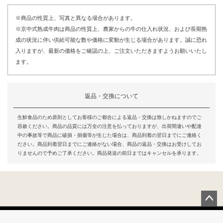
※商品の性質上、写真と異なる場合があります。
※京中式熟成牛肉は商品の性質上、農家からの牛の仕入れ状況、および長期熟
成の状況に伴い供給可能な数や価格に変動が生じる場合があります。誠に恐れ
入りますが、最新の価格をご確認の上、ご注文いただきますようお願いいたし
ます。
返品・交換について
生鮮食品のため原則としてお客様のご都合による返品・交換は致しかねますのでご
容赦ください。商品の品質には万全の注意を払っておりますが、出荷間違いや配達
中の事故等で商品に破損・損傷等が生じた場合は、商品到着の翌日までにご連絡く
ださい。商品到着翌日までにご連絡がない場合、商品の返品・交換はお受けしてお
りませんので予めご了承ください。商品発送の前日まではキャンセルを承ります。
ペー
ジト