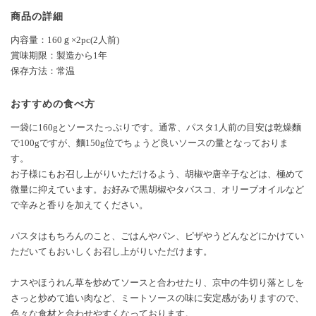
商品の詳細
内容量：160ｇ×2pc(2人前)
賞味期限：製造から1年
保存方法：常温
おすすめの食べ方
一袋に160gとソースたっぷりです。通常、パスタ1人前の目安は乾燥麵
で100gですが、麵150g位でちょうど良いソースの量となっておりま
す。
お子様にもお召し上がりいただけるよう、胡椒や唐辛子などは、極めて
微量に抑えています。お好みで黒胡椒やタバスコ、オリーブオイルなど
で辛みと香りを加えてください。
パスタはもちろんのこと、ごはんやパン、ピザやうどんなどにかけてい
ただいてもおいしくお召し上がりいただけます。
ナスやほうれん草を炒めてソースと合わせたり、京中の牛切り落としを
さっと炒めて追い肉など、ミートソースの味に安定感がありますので、
色々な食材と合わせやすくなっております。