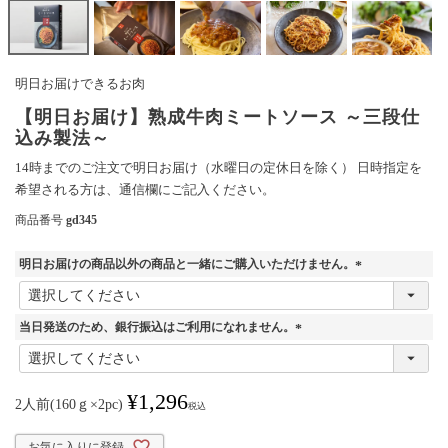
明日お届けできるお肉
【明日お届け】熟成牛肉ミートソース ～三段仕
込み製法～
14時までのご注文で明日お届け（水曜日の定休日を除く） 日時指定を
希望される方は、通信欄にご記入ください。
商品番号
gd345
明日お届けの商品以外の商品と一緒にご購入いただけません。
(
必
須
当日発送のため、銀行振込はご利用になれません。
)
(
必
須
¥
1,296
)
2人前(160ｇ×2pc)
税込
お気に入りに登録