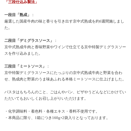
「三段仕込み製法」
一段目「熟成」
：
厳選した国産牛肉の味と香りを引き出す京中式熟成を約6週間施しまし
た。
二段目「デミグラスソース」
：
京中式熟成牛肉と香味野菜やワインで仕立てる京中特製デミグラスソー
スを作り込みました。
三段目「ミートソース」
：
京中特製デミグラスソースにたっぷりの京中式熟成牛肉と野菜を合わ
せ、熟成肉と野菜のうま味あふれる本格ミートソースに仕上げました。
パスタはもちろんのこと、ごはんやパン、ピザやうどんなどにかけてい
ただいてもおいしくお召し上がりいただけます。
・化学調味料・着色料・各種エキス・香料不使用です。
・本商品に限り、1箱につき160g×2袋入りとなっております。