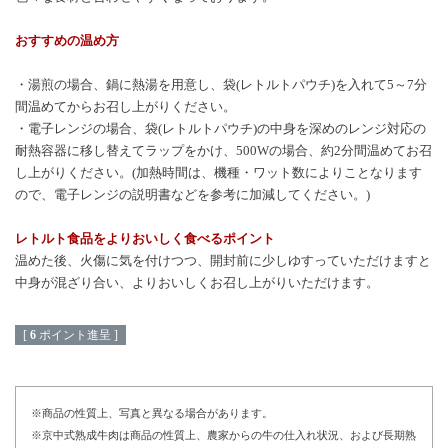
おすすめの温め方
・湯煎の場合、鍋に熱湯を用意し、袋(レトルトパウチ)を入れて5～7分
間温めてからお召し上がりください。
・電子レンジの場合、袋(レトルトパウチ)の中身を深めのレンジ対応の
耐熱容器に移し替えてラップをかけ、500Wの場合、約2分間温めてお召
し上がりください。(加熱時間は、機種・ワット数によりことなります
ので、電子レンジの説明書などを参考に加減してください。)
レトルト食品をよりおいしく食べるポイント
温めた後、火傷に気を付けつつ、開封前に少しゆすっていただけますと
中身が混ざり合い、よりおいしくお召し上がりいただけます。
[
6
ポイント進呈 ]
※商品の性質上、写真と異なる場合があります。
※京中式熟成牛肉は商品の性質上、農家からの牛の仕入れ状況、および長期熟