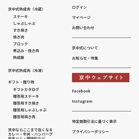
ログイン
京中式熟成肉（冷蔵）
ステーキ
マイページ
しゃぶしゃぶ
お問い合わせ
すき焼き
焼き肉
ブロック
京中式について
煮込み・挽き肉
熟成豚
お知らせ・特集
京中式熟成肉（冷凍）
ギフト・贈り物
ギフトカタログ
Facebook
贈答用ステーキ
Instagram
贈答用すき焼き
贈答用しゃぶしゃぶ
贈答用焼き肉
特定商取引法に基づく表示
京中ならここまで旨くなる
プライバシーポリシー
カレー・牛丼・ハンバーグ
牛生ハム・調味料など