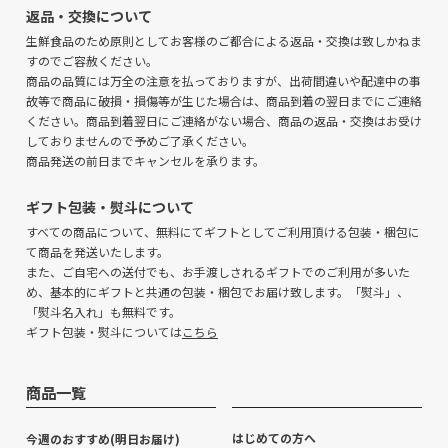
返品・交換について
生鮮食品のため原則としてお客様のご都合による返品・交換は致しかねま
すのでご容赦ください。
商品の品質には万全の注意を払っておりますが、出荷間違いや配達中の事
故等で商品に破損・損傷等が生じた場合は、商品到着の翌日までにご連絡
ください。商品到着翌日にご連絡がない場合、商品の返品・交換はお受け
しておりませんので予めご了承ください。
商品発送の前日までキャンセルを承ります。
ギフト包装・熨斗について
すべての商品について、無料にてギフトとしてご利用頂ける包装・梱包に
て商品を発送いたします。
また、ご自宅への送付でも、お手渡しされるギフトでのご利用が多いた
め、基本的にギフトと共通の包装・梱包でお届け致します。「熨斗」、
「熨斗名入れ」も無料です。
ギフト包装・熨斗については
こちら
商品一覧
はじめての方へ
今週のおすすめ(明日お届け)