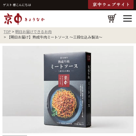
ゲスト 様こんにちは
検
TOP
明日お届けできるお肉
【明日お届け】熟成牛肉ミートソース ～三段仕込み製法～