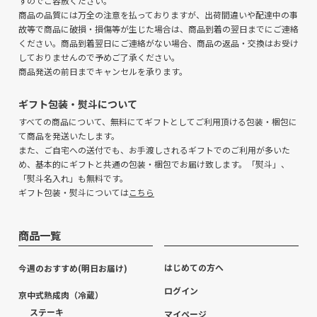
すのでご容赦ください。
商品の品質には万全の注意を払っておりますが、出荷間違いや配達中の事
故等で商品に破損・損傷等が生じた場合は、商品到着の翌日までにご連絡
ください。商品到着翌日にご連絡がない場合、商品の返品・交換はお受け
しておりませんので予めご了承ください。
商品発送の前日までキャンセルを承ります。
ギフト包装・熨斗について
すべての商品について、無料にてギフトとしてご利用頂ける包装・梱包に
て商品を発送いたします。
また、ご自宅への送付でも、お手渡しされるギフトでのご利用が多いた
め、基本的にギフトと共通の包装・梱包でお届け致します。「熨斗」、
「熨斗名入れ」も無料です。
ギフト包装・熨斗については
こちら
商品一覧
はじめての方へ
今週のおすすめ(明日お届け)
ログイン
京中式熟成肉（冷蔵）
ステーキ
マイページ