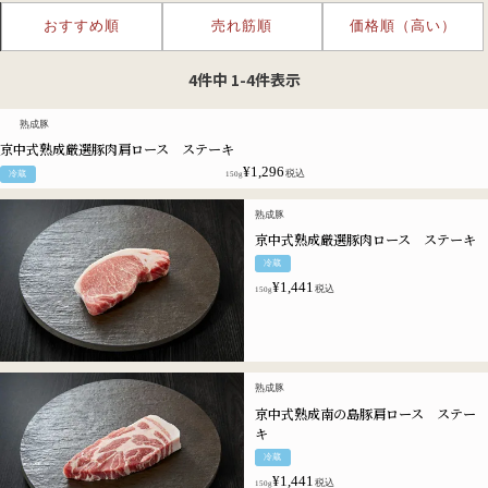
おすすめ順
売れ筋順
価格順（高い）
4
件中
1
-
4
件表示
熟成豚
京中式熟成厳選豚肉肩ロース ステーキ
¥
1,296
税込
冷蔵
150g
熟成豚
京中式熟成厳選豚肉ロース ステーキ
冷蔵
¥
1,441
税込
150g
熟成豚
京中式熟成南の島豚肩ロース ステー
キ
冷蔵
¥
1,441
税込
150g