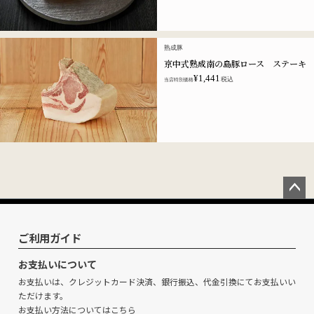
熟成豚
京中式熟成南の島豚ロース ステーキ
¥
1,441
税込
当店特別価格
ペー
ジト
ップ
ご利用ガイド
へ
お支払いについて
お支払いは、クレジットカード決済、銀行振込、代金引換にてお支払いい
ただけます。
お支払い方法については
こちら