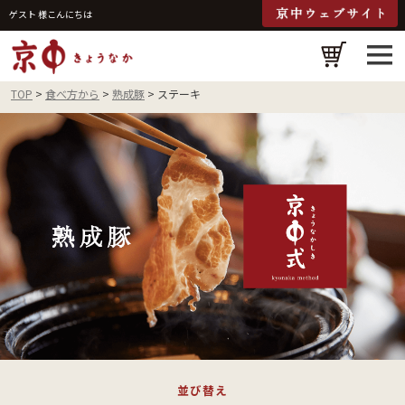
ゲスト 様こんにちは
検
TOP
食べ方から
熟成豚
ステーキ
並び替え