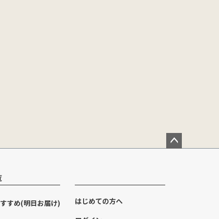
ペー
ジト
ップ
覧
へ
はじめての方へ
すすめ(明日お届け)