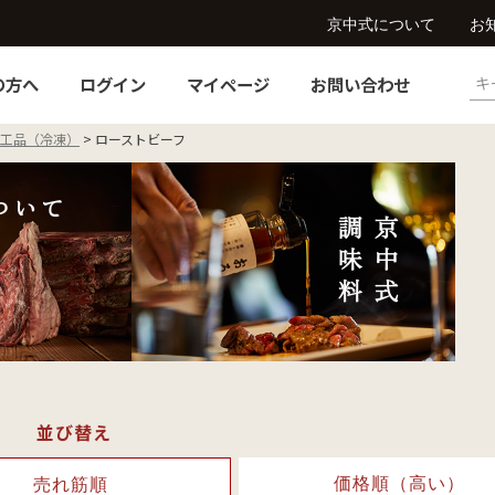
京中式について
お
の方へ
ログイン
マイページ
お問い合わせ
工品（冷凍）
ローストビーフ
並び替え
価格順（高い）
売れ筋順