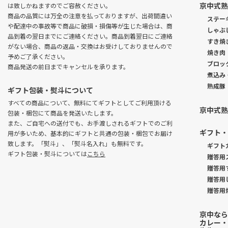
京中式熟
は致しかねますのでご容赦ください。
商品の品質には万全の注意を払っておりますが、出荷間違い
ステー
や配達中の事故等で商品に破損・損傷等が生じた場合は、商
しゃぶ
品到着の翌日までにご連絡ください。商品到着翌日にご連絡
すき焼
がない場合、商品の返品・交換はお受けしておりませんので
焼き肉
予めご了承ください。
ブロッ
商品発送の前日までキャンセルを承ります。
煮込み
熟成豚
ギフト包装・熨斗について
すべての商品について、無料にてギフトとしてご利用頂ける
京中式熟
包装・梱包にて商品を発送いたします。
また、ご自宅への送付でも、お手渡しされるギフトでのご利
ギフト・
用が多いため、基本的にギフトと共通の包装・梱包でお届け
致します。「熨斗」、「熨斗名入れ」も無料です。
ギフト
ギフト包装・熨斗については
こちら
贈答用
贈答用
贈答用
贈答用
京中なら
カレー・