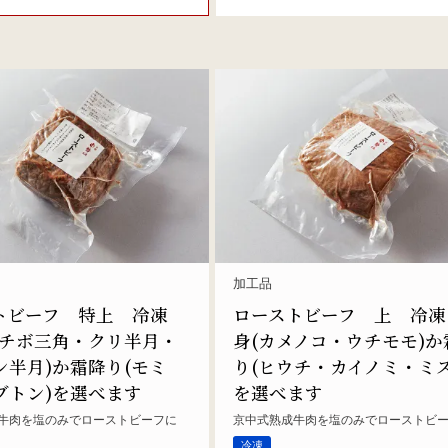
加工品
トビーフ 特上 冷凍
ローストビーフ 上 冷凍
イチボ三角・クリ半月・
身(カメノコ・ウチモモ)か
ン半月)か霜降り(モミ
り(ヒウチ・カイノミ・ミス
ブトン)を選べます
を選べます
牛肉を塩のみでローストビーフに
京中式熟成牛肉を塩のみでローストビ
冷凍