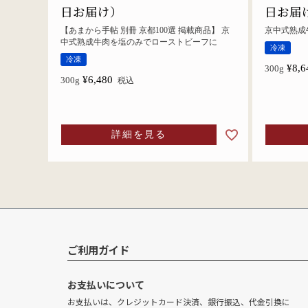
日お届け）
日お届
【あまから手帖 別冊 京都100選 掲載商品】 京
京中式熟成
中式熟成牛肉を塩のみでローストビーフに
冷凍
冷凍
¥
8,6
300g
¥
6,480
300g
税込
詳細を見る
ご利用ガイド
お支払いについて
お支払いは、クレジットカード決済、銀行振込、代金引換に