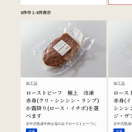
8
件中
1
-
8
件表示
加工品
加工品
ローストビーフ 極上 冷凍
ロース
赤身(クリ・シンシン・ランプ)
赤身(
か霜降り(ロース・イチボ)を選
シンシ
べます
ジ・ザ
京中式熟成牛肉を塩のみでローストビーフに
京中式熟成
冷凍
冷凍