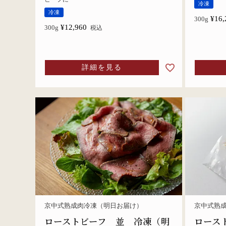
冷凍
冷凍
¥
16,
300g
¥
12,960
300g
税込
詳細を見る
京中式熟成肉冷凍（明日お届け）
京中式熟
ローストビーフ 並 冷凍（明
ロース