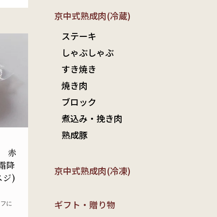
京中式熟成肉(冷蔵)
ステーキ
しゃぶしゃぶ
すき焼き
焼き肉
ブロック
煮込み・挽き肉
熟成豚
 赤
霜降
京中式熟成肉(冷凍)
ジ)
ギフト・贈り物
ーフに