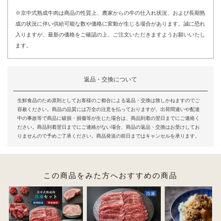
※京中式熟成牛肉は商品の性質上、農家からの牛の仕入れ状況、および長期熟
成の状況に伴い供給可能な数や価格に変動が生じる場合があります。誠に恐れ
入りますが、最新の価格をご確認の上、ご注文いただきますようお願いいたし
ます。
返品・交換について
生鮮食品のため原則としてお客様のご都合による返品・交換は致しかねますのでご
容赦ください。商品の品質には万全の注意を払っておりますが、出荷間違いや配達
中の事故等で商品に破損・損傷等が生じた場合は、商品到着の翌日までにご連絡く
ださい。商品到着翌日までにご連絡がない場合、商品の返品・交換はお受けしてお
りませんので予めご了承ください。商品発送の前日まではキャンセルを承ります。
この商品をみた方へおすすめの商品