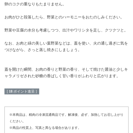
卵のコクの重なりもたまりません。
お肉がひと段落したら、野菜とのハーモニーをおたのしみください。
野菜や豆腐の水分も考慮しつつ、出汁やワリシタを足し、クツクツと。
なお、お肉と緑の美しい葉野菜などは、蓋を使い、火の通し過ぎに気を
つけながら、さっと蒸し焼きにしましょう。
蓋を開けた瞬間、お肉の香りと野菜の香り、そして焼けた醤油と少しキ
ャラメリゼされた砂糖の香ばしく甘い香りがふわりと広がります。
[
18
ポイント進呈 ]
※本商品は、精肉の冷凍流通商品です。解凍後、必ず、加熱してお召し上がり
ください。
※商品の性質上、写真と異なる場合があります。