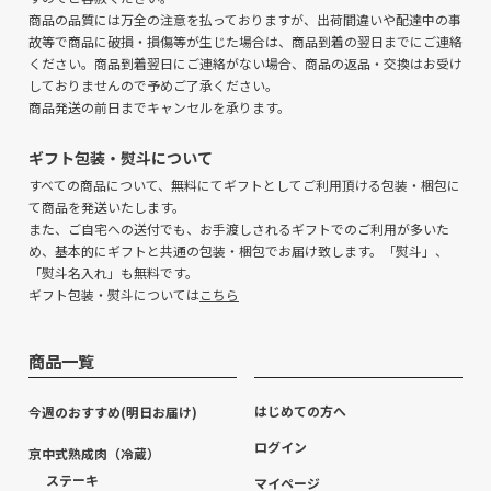
商品の品質には万全の注意を払っておりますが、出荷間違いや配達中の事
故等で商品に破損・損傷等が生じた場合は、商品到着の翌日までにご連絡
ください。商品到着翌日にご連絡がない場合、商品の返品・交換はお受け
しておりませんので予めご了承ください。
商品発送の前日までキャンセルを承ります。
ギフト包装・熨斗について
すべての商品について、無料にてギフトとしてご利用頂ける包装・梱包に
て商品を発送いたします。
また、ご自宅への送付でも、お手渡しされるギフトでのご利用が多いた
め、基本的にギフトと共通の包装・梱包でお届け致します。「熨斗」、
「熨斗名入れ」も無料です。
ギフト包装・熨斗については
こちら
商品一覧
はじめての方へ
今週のおすすめ(明日お届け)
ログイン
京中式熟成肉（冷蔵）
ステーキ
マイページ