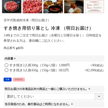
京中式熟成肉冷凍（明日お届け）
すき焼き用切り落とし 冷凍 （明日お届け）
14時までのご注文で明日お届け（水曜日と日曜日を除く） 日時指定を
希望される方は、通信欄にご記入ください。
商品番号
gd235
内容量
(
すき焼き2人前300g（150g×2袋）3,888円
+
¥
0
税込
必
すき焼き3人前450g（150g×3袋）5832円
+
¥
2,099
税込
須
)
冷凍
赤霜混合
明日お届けの冷凍品以外の商品と一緒にご購入いただけません。
(
必
須
当日発送のため、銀行振込はご利用になれません。
)