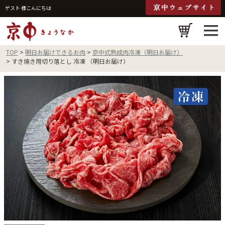
ゲスト 様こんにちは
検
TOP
明日お届けできるお肉
京中式熟成肉冷凍（明日お届け）
すき焼き用切り落とし 冷凍 （明日お届け）