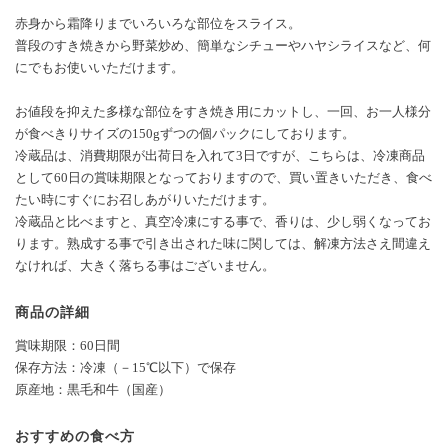
赤身から霜降りまでいろいろな部位をスライス。
普段のすき焼きから野菜炒め、簡単なシチューやハヤシライスなど、何
にでもお使いいただけます。
お値段を抑えた多様な部位をすき焼き用にカットし、一回、お一人様分
が食べきりサイズの150gずつの個パックにしております。
冷蔵品は、消費期限が出荷日を入れて3日ですが、こちらは、冷凍商品
として60日の賞味期限となっておりますので、買い置きいただき、食べ
たい時にすぐにお召しあがりいただけます。
冷蔵品と比べますと、真空冷凍にする事で、香りは、少し弱くなってお
ります。熟成する事で引き出された味に関しては、解凍方法さえ間違え
なければ、大きく落ちる事はございません。
商品の詳細
賞味期限：60日間
保存方法：冷凍（－15℃以下）で保存
原産地：黒毛和牛（国産）
おすすめの食べ方