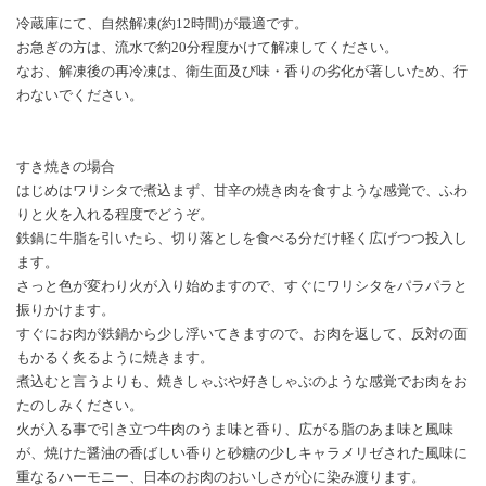
冷蔵庫にて、自然解凍(約12時間)が最適です。
お急ぎの方は、流水で約20分程度かけて解凍してください。
なお、解凍後の再冷凍は、衛生面及び味・香りの劣化が著しいため、行
わないでください。
すき焼きの場合
はじめはワリシタで煮込まず、甘辛の焼き肉を食すような感覚で、ふわ
りと火を入れる程度でどうぞ。
鉄鍋に牛脂を引いたら、切り落としを食べる分だけ軽く広げつつ投入し
ます。
さっと色が変わり火が入り始めますので、すぐにワリシタをパラパラと
振りかけます。
すぐにお肉が鉄鍋から少し浮いてきますので、お肉を返して、反対の面
もかるく炙るように焼きます。
煮込むと言うよりも、焼きしゃぶや好きしゃぶのような感覚でお肉をお
たのしみください。
火が入る事で引き立つ牛肉のうま味と香り、広がる脂のあま味と風味
が、焼けた醤油の香ばしい香りと砂糖の少しキャラメリゼされた風味に
重なるハーモニー、日本のお肉のおいしさが心に染み渡ります。