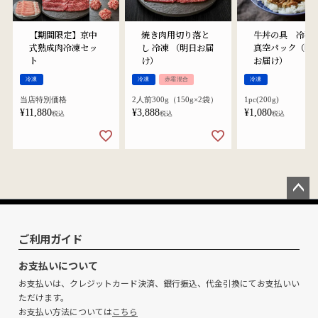
【期間限定】京中
焼き肉用切り落と
牛丼の具 冷凍
式熟成肉冷凍セッ
し 冷凍 （明日お届
真空パック（明
ト
け）
お届け）
冷凍
冷凍
赤霜混合
冷凍
当店特別価格
2人前300g（150g×2袋）
1pc(200g)
¥
11,880
¥
3,888
¥
1,080
税込
税込
税込
ペー
ジト
ップ
ご利用ガイド
へ
お支払いについて
お支払いは、クレジットカード決済、銀行振込、代金引換にてお支払いい
ただけます。
お支払い方法については
こちら