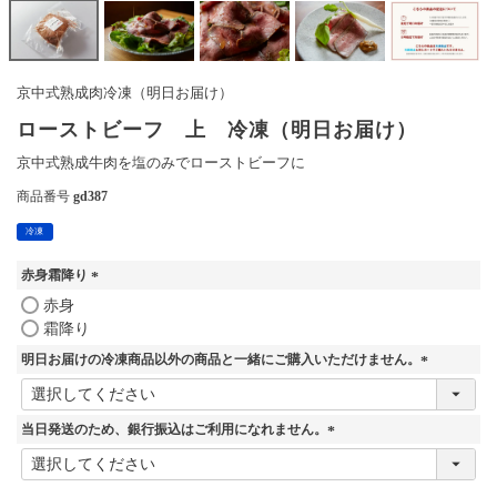
京中式熟成肉冷凍（明日お届け）
ローストビーフ 上 冷凍（明日お届け）
京中式熟成牛肉を塩のみでローストビーフに
商品番号
gd387
冷凍
赤身霜降り
(
赤身
必
霜降り
須
明日お届けの冷凍商品以外の商品と一緒にご購入いただけません。
)
(
必
須
当日発送のため、銀行振込はご利用になれません。
)
(
必
須