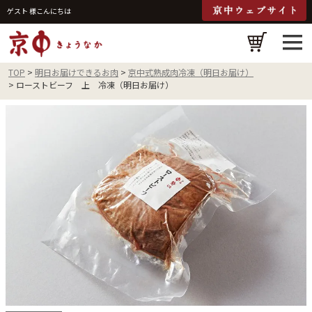
ゲスト 様こんにちは
検
TOP
明日お届けできるお肉
京中式熟成肉冷凍（明日お届け）
ローストビーフ 上 冷凍（明日お届け）