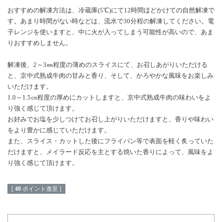
おすすめの解凍方法は、冷蔵庫(5℃)にて12時間ほどかけての自然解凍で
す。あまり時間がない時などは、流水で30分程の解凍してください。電
子レンジを使いますと、中に火が入ってしまう可能性が高いので、あま
りおすすめしません。
解凍後、2～3㎜程度の薄めのスライスにて、お召しあがりいただける
と、京中式熟成牛肉の甘みと香り、そして、かろやかな風味をお楽しみ
いただけます。
1.0～1.5㎝程度の厚めにカットしますと、京中式熟成牛肉の味わいをよ
り強く感じて頂けます。
お好みでお塩を少しつけてお召し上がりいただけますと、香りや味わい
をより豊かに感じていただけます。
また、スライス・カットした後にフライパン等で表面を軽く炙っていた
だけますと、メイラード反応を主とする焼いた香りによって、風味をよ
り強く感じて頂けます。
[
40
ポイント進呈 ]