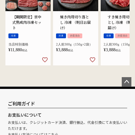
【期間限定】京中
焼き肉用切り落と
すき焼き用切り
式熟成肉冷凍セッ
し 冷凍 （明日お届
とし 冷凍 （明
ト
け）
届け）
冷凍
冷凍
赤霜混合
冷凍
赤霜混合
当店特別価格
2人前300g（150g×2袋）
2人前300g（150g×
¥
11,880
¥
3,888
¥
3,888
税込
税込
税込
ペー
ジト
ップ
ご利用ガイド
へ
お支払いについて
お支払いは、クレジットカード決済、銀行振込、代金引換にてお支払いい
ただけます。
お支払い方法については
こちら