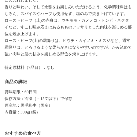
に火入れしました。
香りと味わい、そして余韻をお楽しみいただけるよう、化学調味料はも
ちろん、スパイスやハーブも使用せず、塩のみで焼き上げています。
ローストビーフ（上)の赤身は、ウチモモ・カメノコ・トンビ・ネクタ
イなど、すこし噛み応えはあるもものアッサリとした肉味を楽しめる部
位を焼き上げます。
ローストビーフ(上)の霜降りは、ヒウチ・カイノミ・ミスジなど、通常
霜降りは、とろけるような柔らかさになりやすいのですが、かみ込めて
強い肉味と脂の甘みを楽しめる部位を焼き上げます。
特定原材料（7品目）：なし
商品の詳細
賞味期限：60日間
保存方法：冷凍（－15℃以下）で保存
原産地：黒毛和牛（国産）
内容量：300g(1袋)
おすすめの食べ方