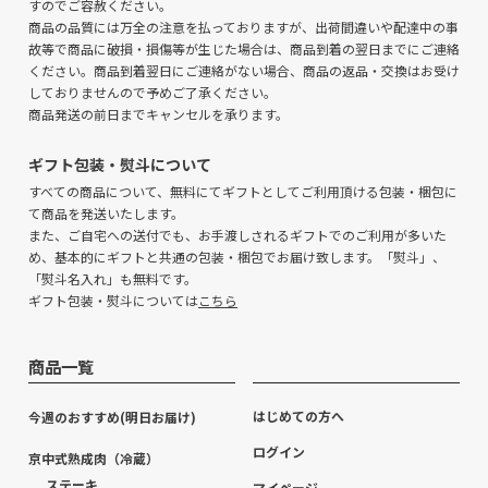
すのでご容赦ください。
商品の品質には万全の注意を払っておりますが、出荷間違いや配達中の事
故等で商品に破損・損傷等が生じた場合は、商品到着の翌日までにご連絡
ください。商品到着翌日にご連絡がない場合、商品の返品・交換はお受け
しておりませんので予めご了承ください。
商品発送の前日までキャンセルを承ります。
ギフト包装・熨斗について
すべての商品について、無料にてギフトとしてご利用頂ける包装・梱包に
て商品を発送いたします。
また、ご自宅への送付でも、お手渡しされるギフトでのご利用が多いた
め、基本的にギフトと共通の包装・梱包でお届け致します。「熨斗」、
「熨斗名入れ」も無料です。
ギフト包装・熨斗については
こちら
商品一覧
はじめての方へ
今週のおすすめ(明日お届け)
ログイン
京中式熟成肉（冷蔵）
ステーキ
マイページ