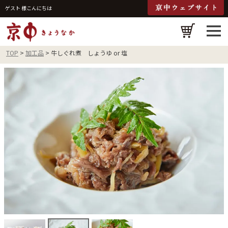
ゲスト 様こんにちは
検
TOP
加工品
牛しぐれ煮 しょうゆ or 塩