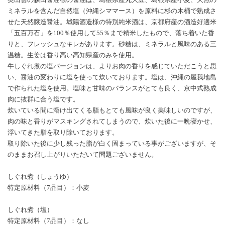
ミネラルを含んだ自然塩（沖縄シママース）を原料に杉の木桶で熟成さ
せた天然醸造醤油。城陽酒造様の特別純米酒は、京都府産の酒造好適米
「五百万石」を100％使用して55％まで精米したもので、落ち着いた香
りと、フレッシュなキレがあります。砂糖は、ミネラルと風味のある三
温糖。生姜は香り高い高知県産のみを使用。
牛しぐれ煮の塩バージョンは、よりお肉の香りを感じていただこうと思
い、醤油の変わりに塩を使って炊いております。塩は、沖縄の屋我地島
で作られた塩を使用。塩味と甘味のバランスがとても良く、京中式熟成
肉に抜群に合う塩です。
炊いている間に溶け出てくる脂もとても風味が良く美味しいのですが、
肉の味と香りがマスキングされてしまうので、炊いた後に一晩寝かせ、
浮いてきた脂を取り除いております。
取り除いた後に少し残った脂が白く固まっている事がございますが、そ
のままお召し上がりいただいて問題ございません。
しぐれ煮（しょうゆ）
特定原材料（7品目）：小麦
しぐれ煮（塩）
特定原材料（7品目）：なし