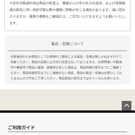
※京中式熟成牛肉は商品の性質上、農家からの牛の仕入れ状況、および長期熟
成の状況に伴い供給可能な数や価格に変動が生じる場合があります。誠に恐れ
入りますが、最新の価格をご確認の上、ご注文いただきますようお願いいたし
ます。
返品・交換について
生鮮食品のため原則としてお客様のご都合による返品・交換は致しかねますのでご
容赦ください。商品の品質には万全の注意を払っておりますが、出荷間違いや配達
中の事故等で商品に破損・損傷等が生じた場合は、商品到着の翌日までにご連絡く
ださい。商品到着翌日までにご連絡がない場合、商品の返品・交換はお受けしてお
りませんので予めご了承ください。商品発送の前日まではキャンセルを承ります。
ペー
ジト
ップ
ご利用ガイド
へ