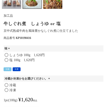
加工品
牛しぐれ煮 しょうゆ or 塩
京中式熟成牛肉を風味豊かなしぐれ煮に仕立てました
商品番号
KP10190416
味
(
しょうゆ 100g 1,620円
必
塩 100g 1,620円
須
)
冷蔵
冷凍
冷蔵か冷凍かをお選びください。
(
冷蔵
必
冷凍
須
)
¥
1,620
1pc(100g)
税込