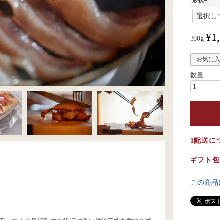
形状
(
必
須
¥
1
)
300g
お気に
1配送に
ギフト包
この商品