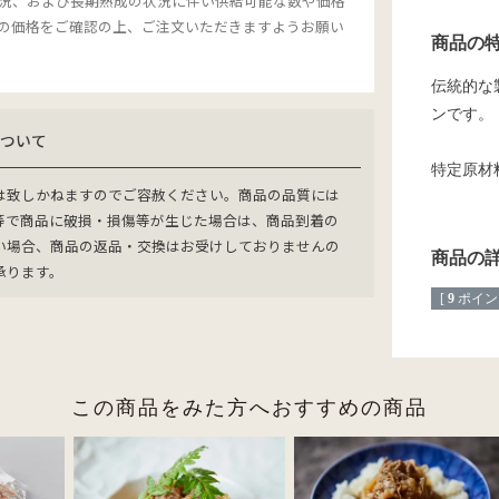
況、および長期熟成の状況に伴い供給可能な数や価格
の価格をご確認の上、ご注文いただきますようお願い
商品の
伝統的な
ンです。
について
特定原材
は致しかねますのでご容赦ください。商品の品質には
等で商品に破損・損傷等が生じた場合は、商品到着の
い場合、商品の返品・交換はお受けしておりませんの
商品の
承ります。
[
9
ポイン
この商品をみた方へおすすめの商品