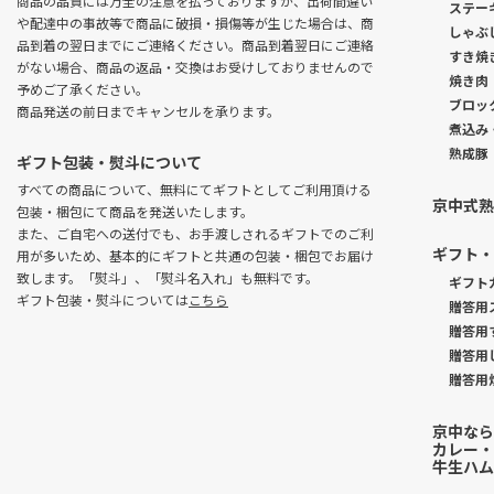
商品の品質には万全の注意を払っておりますが、出荷間違い
ステー
や配達中の事故等で商品に破損・損傷等が生じた場合は、商
しゃぶ
品到着の翌日までにご連絡ください。商品到着翌日にご連絡
すき焼
がない場合、商品の返品・交換はお受けしておりませんので
焼き肉
予めご了承ください。
ブロッ
商品発送の前日までキャンセルを承ります。
煮込み
熟成豚
ギフト包装・熨斗について
すべての商品について、無料にてギフトとしてご利用頂ける
京中式熟
包装・梱包にて商品を発送いたします。
また、ご自宅への送付でも、お手渡しされるギフトでのご利
ギフト・
用が多いため、基本的にギフトと共通の包装・梱包でお届け
致します。「熨斗」、「熨斗名入れ」も無料です。
ギフト
ギフト包装・熨斗については
こちら
贈答用
贈答用
贈答用
贈答用
京中なら
カレー・
牛生ハム