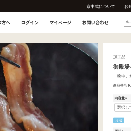
京中式について
お
の方へ
ログイン
マイページ
お問い合わせ
加工品
御殿場
一晩中、
商品番号
K
内容量
(
必
須
冷蔵
)