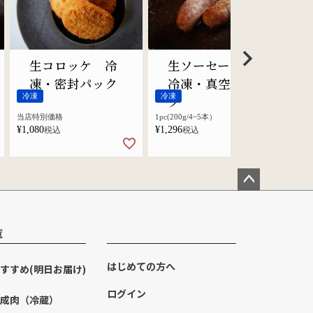
生コロッケ 冷
生ソーセージ
凍・密封パック
冷凍・真空パッ
冷凍
冷凍
冷
ク
当店特別価格
1pc(200g/4~5本）
約300
¥
1,080
¥
1,296
¥
1,6
税込
税込
ペー
ジト
ップ
覧
へ
はじめての方へ
すすめ(明日お届け)
ログイン
成肉（冷蔵）