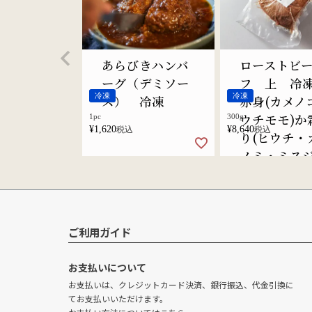
あらびきハンバ
ローストビ
ーグ（デミソー
フ 上 
冷凍
冷凍
ス） 冷凍
赤身(カメノ
ウチモモ)か
1pc
300g
¥
1,620
¥
8,640
税込
税込
り(ヒウチ・
ノミ・ミスジ
選べます
ご利用ガイド
お支払いについて
お支払いは、クレジットカード決済、銀行振込、代金引換に
てお支払いいただけます。