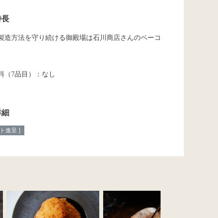
特長
製造方法を守り続ける御殿場は石川商店さんのベーコ
料（7品目）：なし
詳細
ト進呈 ]