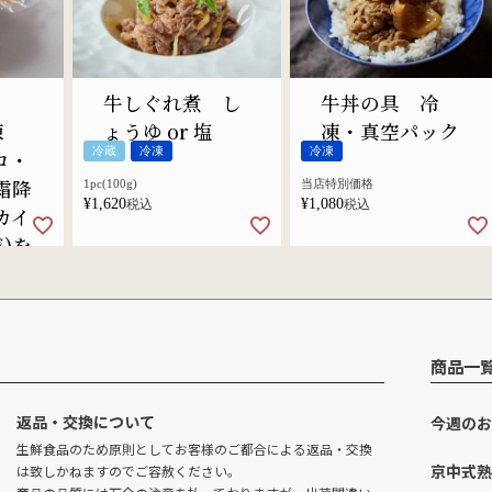
ー
牛しぐれ煮 し
牛丼の具 冷
冷凍
ょうゆ or 塩
凍・真空パック
冷蔵
冷凍
冷凍
コ・
霜降
1pc(100g)
当店特別価格
¥
1,620
¥
1,080
税込
税込
カイ
)を
商品一
返品・交換について
今週のお
生鮮食品のため原則としてお客様のご都合による返品・交換
京中式熟
は致しかねますのでご容赦ください。