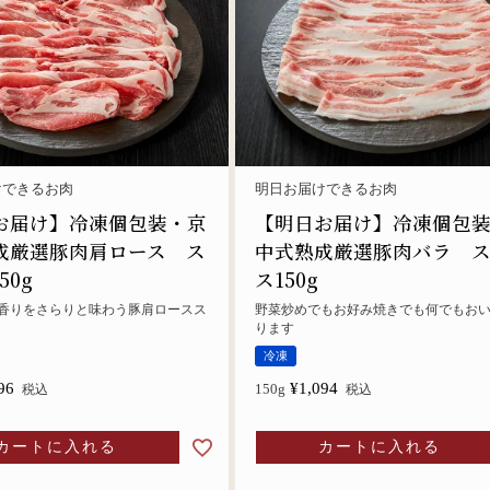
けできるお肉
明日お届けできるお肉
お届け】冷凍個包装・京
【明日お届け】冷凍個包
成厳選豚肉肩ロース ス
中式熟成厳選豚肉バラ 
50g
ス150g
香りをさらりと味わう豚肩ロースス
野菜炒めでもお好み焼きでも何でもお
ります
冷凍
96
¥
1,094
150g
税込
税込
カートに入れる
カートに入れる