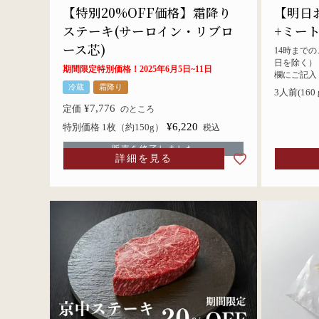
【特別20%OFF価格】霜降り
【明日
ステーキ(サーロイン・リブロ
+ミー
ース芯)
14時まで
日を除く）
期間限定特別価格！2025年6月5日~11日
欄にご記入
冷蔵
霜降り
3人前(160
¥
7,776
定価
のところ
¥
6,220
特別価格 1枚（約150g）
税込
販売を終了しました
詳細を見る