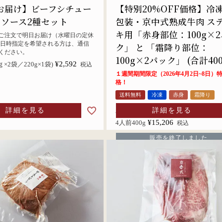
お届け】ビーフシチュー
【特別20%OFF価格】冷
トソース2種セット
包装・京中式熟成牛肉 ス
キ用「赤身部位：100g×
のご注文で明日お届け（水曜日の定休
 日時指定を希望される方は、通信
ク」 と 「霜降り部位：
ください。
100g×2パック」 (合計400
¥
2,592
ｇ×2袋／220g×1袋)
税込
１週間期間限定（2026年4月2日~8日）
格！
送料無料
冷凍
赤身
霜降り
¥
19,008
定価
詳細を見る
詳細を見る
のところ
¥
15,206
4人前400g
税込
販売を終了しました