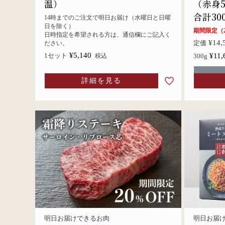
温）
（赤身5
合計30
14時までのご注文で明日お届け（水曜日と日曜
日を除く）
期間限定（20
日時指定を希望される方は、通信欄にご記入く
¥
14,
定価
ださい。
¥
5,140
¥
11,
1セット
税込
300g
詳細を見る
明日お届けできるお肉
明日お届