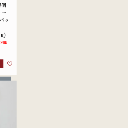
凍個
テー
2パッ
g)
特別価