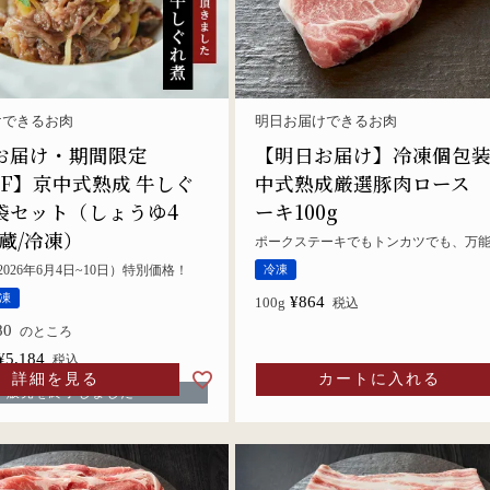
けできるお肉
明日お届けできるお肉
お届け・期間限定
【明日お届け】冷凍個包
FF】京中式熟成 牛しぐ
中式熟成厳選豚肉ロース
袋セット（しょうゆ4
ーキ100g
蔵/冷凍）
ポークステーキでもトンカツでも、万
026年6月4日~10日）特別価格！
冷凍
凍
¥
864
100g
税込
80
のところ
¥
5,184
税込
詳細を見る
カートに入れる
販売を終了しました