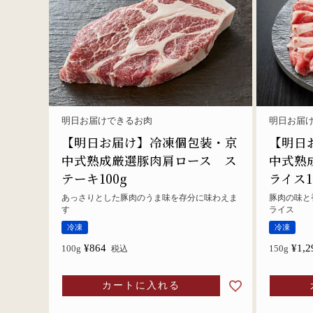
明日お届けできるお肉
明日お届
【明日お届け】冷凍個包装・京
【明日
中式熟成厳選豚肉肩ロース ス
中式熟
テーキ100g
ライス1
あっさりとした豚肉のうま味を存分に味わえま
豚肉の味と
す
ライス
冷凍
冷凍
¥
864
¥
1,2
100g
150g
税込
カートに入れる