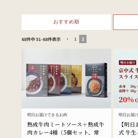
おすすめ順
1
2
68
件中
51
-
68
件表示
明日お届けできるお肉
明日お届
熟成牛肉ミートソース＋熟成牛
【明日お
肉カレー4種（5個セット、常
式 牛生