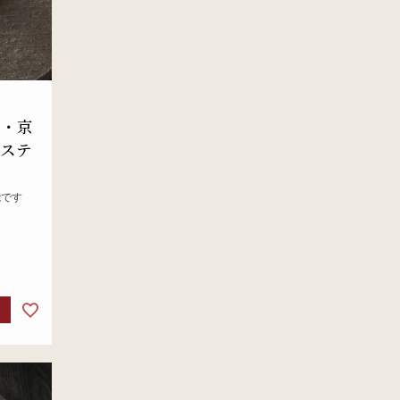
装・京
 ステ
能です