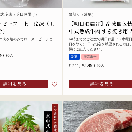
成肉冷凍（明日お届け）
薄切り（冷凍）
トビーフ 上 冷凍（明
【明日お届け】冷凍個包
け）
中式熟成牛肉 すき焼き用 2
牛肉を塩のみでローストビーフに
14時までのご注文で明日お届け（水曜
日を除く） 日時指定を希望される方は
欄にご記入ください。
40
税込
冷凍
赤霜混合
¥
3,996
約200g
税込
詳細を見る
詳細を見る