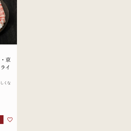
装・京
スライ
いしくな