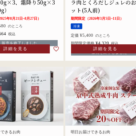
0g×3、霜降り50g×3
ラ肉とくろだしジュレの
0g）
ット(5人前)
25年8月21日~8月27日）
期間限定（2026年3月5日~11日）
580
のところ
冷凍
664
税込
¥
5,400
定価
のところ
¥
4,320
販売を終了しました
期間限定価格
税込
詳細を見る
詳細を見る
販売を終了しました
けできるお肉
明日お届けできるお肉