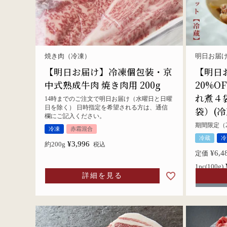
焼き肉（冷凍）
明日お届
【明日お届け】冷凍個包装・京
【明日
中式熟成牛肉 焼き肉用 200g
20%O
れ煮４
14時までのご注文で明日お届け（水曜日と日曜
日を除く） 日時指定を希望される方は、通信
袋）(冷
欄にご記入ください。
期間限定（2
冷凍
赤霜混合
冷蔵
冷
¥
3,996
約200g
税込
¥
6,4
定価
1pc(100g)
詳細を見る