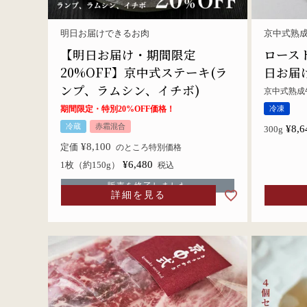
明日お届けできるお肉
京中式熟
【明日お届け・期間限定
ロース
20%OFF】京中式ステーキ(ラ
日お届
ンプ、ラムシン、イチボ)
京中式熟成
期間限定・特別20%OFF価格！
冷凍
冷蔵
赤霜混合
¥
8,6
300g
¥
8,100
定価
のところ特別価格
¥
6,480
1枚（約150g）
税込
販売を終了しました
詳細を見る