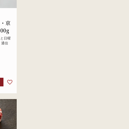
装・京
00g
日と日曜
、通信