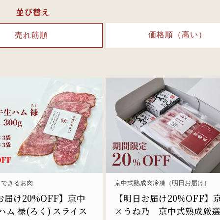
並び替え
価格順（高い）
売れ筋順
けできるお肉
京中式熟成肉冷凍（明日お届け）
届け20%OFF】京中
【明日お届け20%OFF】
ハム 禄(ろく) スライス
×うね乃 京中式熟成厳